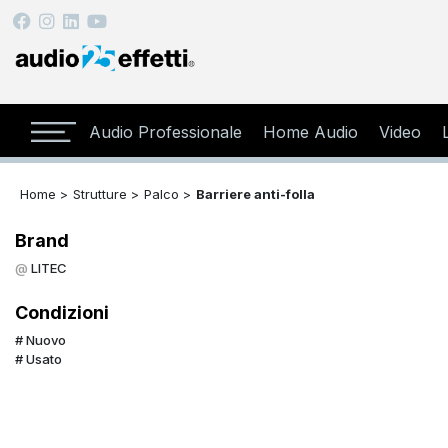
Audio Professionale
Home Audio
Video
Home >
Strutture >
Palco >
Barriere anti-folla
Brand
LITEC
Condizioni
Nuovo
Usato