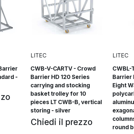
LITEC
LITEC
arrier
CWB-V-CARTV - Crowd
CWBL-T
ndard -
Barrier HD 120 Series
Barrier
carrying and stocking
Eight W
basket trolley for 10
polycar
zzo
pieces LT CWB-B, vertical
alumin
storing - silver
exagon
columns
Chiedi il prezzo
round b