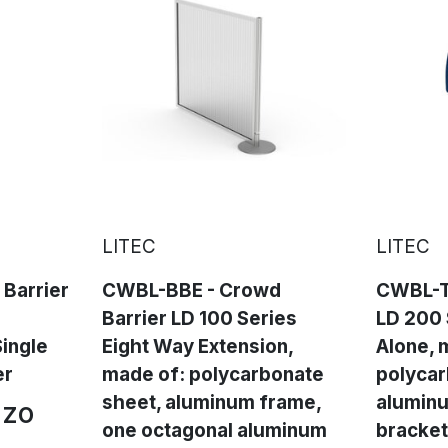
LITEC
LITEC
Barrier
CWBL-BBE - Crowd
CWBL-T
Barrier LD 100 Series
LD 200 
ingle
Eight Way Extension,
Alone, 
er
made of: polycarbonate
polycar
sheet, aluminum frame,
aluminu
zzo
one octagonal aluminum
bracket 