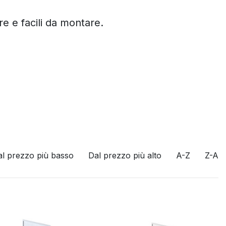
ere e facili da montare.
al prezzo più basso
Dal prezzo più alto
A-Z
Z-A