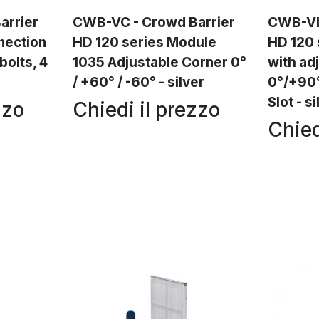
arrier
CWB-VC - Crowd Barrier
CWB-VL
nection
HD 120 series Module
HD 120 
 bolts, 4
1035 Adjustable Corner 0°
with ad
/ +60° / -60° - silver
0°/+90°
Slot - s
zzo
Chiedi il prezzo
Chied