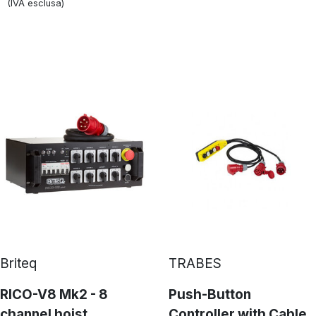
(IVA esclusa)
Briteq
TRABES
RICO-V8 Mk2 - 8
Push-Button
channel hoist
Controller with Cable