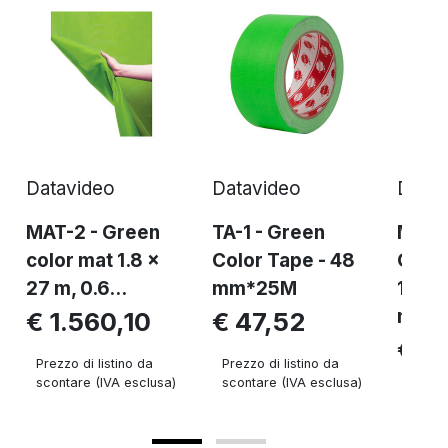
Datavideo
Datavideo
Datav
MAT-2 - Green
TA-1 - Green
MAT-
color mat 1.8 x
Color Tape - 48
Green
27 m, 0.6...
mm*25M
1.8 w
mm..
€ 1.560,10
€ 47,52
€ 7
Prezzo di listino da
Prezzo di listino da
scontare (IVA esclusa)
scontare (IVA esclusa)
Prezzo 
sconta