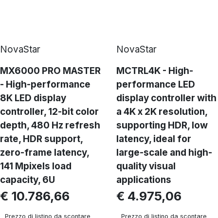
NovaStar
NovaStar
MX6000 PRO MASTER
MCTRL4K - High-
- High-performance
performance LED
8K LED display
display controller with
controller, 12-bit color
a 4K x 2K resolution,
depth, 480 Hz refresh
supporting HDR, low
rate, HDR support,
latency, ideal for
zero-frame latency,
large-scale and high-
141 Mpixels load
quality visual
capacity, 6U
applications
€ 10.786,66
€ 4.975,06
Prezzo di listino da scontare
Prezzo di listino da scontare