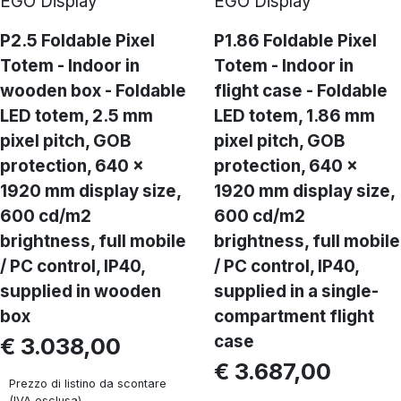
EGO Display
EGO Display
P2.5 Foldable Pixel
P1.86 Foldable Pixel
Totem - Indoor in
Totem - Indoor in
wooden box - Foldable
flight case - Foldable
LED totem, 2.5 mm
LED totem, 1.86 mm
pixel pitch, GOB
pixel pitch, GOB
protection, 640 x
protection, 640 ×
1920 mm display size,
1920 mm display size,
600 cd/m2
600 cd/m2
brightness, full mobile
brightness, full mobile
/ PC control, IP40,
/ PC control, IP40,
supplied in wooden
supplied in a single-
box
compartment flight
case
€ 3.038,00
€ 3.687,00
Prezzo di listino da scontare
(IVA esclusa)