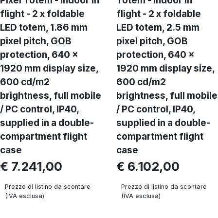
Pixel Totem - Indoor in
Totem - Indoor in
flight - 2 x foldable
flight - 2 x foldable
LED totem, 1.86 mm
LED totem, 2.5 mm
pixel pitch, GOB
pixel pitch, GOB
protection, 640 ×
protection, 640 ×
1920 mm display size,
1920 mm display size,
600 cd/m2
600 cd/m2
brightness, full mobile
brightness, full mobile
/ PC control, IP40,
/ PC control, IP40,
supplied in a double-
supplied in a double-
compartment flight
compartment flight
case
case
€ 7.241,00
€ 6.102,00
Prezzo di listino da scontare
Prezzo di listino da scontare
(IVA esclusa)
(IVA esclusa)