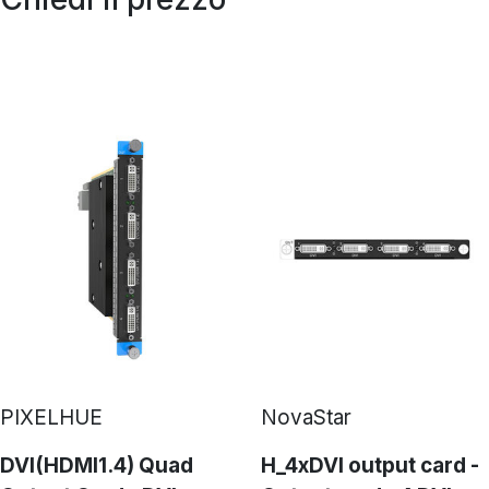
PIXELHUE
NovaStar
DVI(HDMI1.4) Quad
H_4xDVI output card -