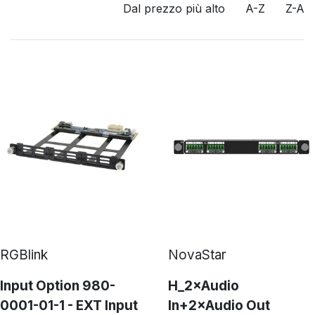
Dal prezzo più alto
A-Z
Z-A
RGBlink
NovaStar
Input Option 980-
H_2×Audio
0001-01-1 - EXT Input
In+2×Audio Out