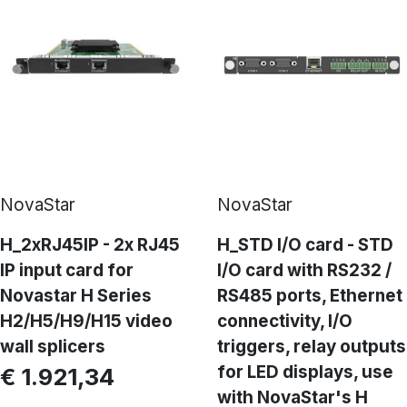
NovaStar
NovaStar
H_2xRJ45IP - 2x RJ45
H_STD I/O card - STD
IP input card for
I/O card with RS232 /
Novastar H Series
RS485 ports, Ethernet
H2/H5/H9/H15 video
connectivity, I/O
wall splicers
triggers, relay outputs
for LED displays, use
€ 1.921,34
with NovaStar's H