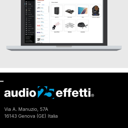
Via A. Manuzio, 57A
16143 Genova (GE) Italia