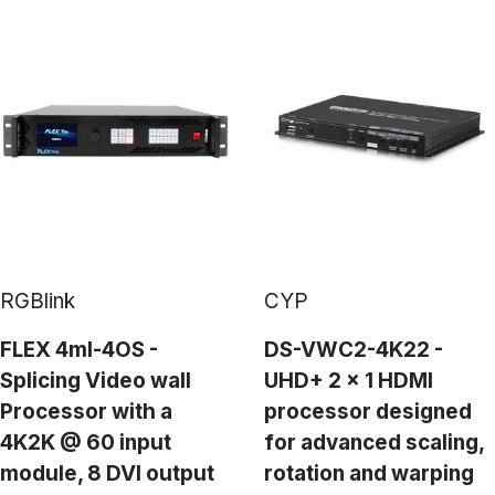
RGBlink
CYP
FLEX 4ml-4OS -
DS-VWC2-4K22 -
Splicing Video wall
UHD+ 2 x 1 HDMI
Processor with a
processor designed
4K2K @ 60 input
for advanced scaling,
module, 8 DVI output
rotation and warping