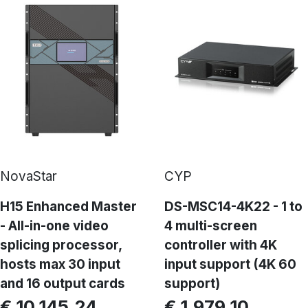
NovaStar
CYP
H15 Enhanced Master
DS-MSC14-4K22 - 1 to
- All-in-one video
4 multi-screen
splicing processor,
controller with 4K
hosts max 30 input
input support (4K 60
and 16 output cards
support)
€ 10.145,24
€ 1.979,10