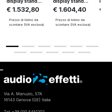
display stand...
display stand...
displ
€ 1.532,80
€ 1.604,40
€ 1.
Prezzo di listino da
Prezzo di listino da
Prezzo 
scontare (IVA esclusa)
scontare (IVA esclusa)
sconta
Via A. Manuzio, 57A
16143 Genova (GE) Italia
Tel:
+39 010 5451202