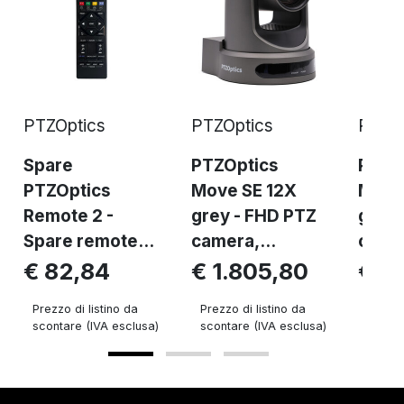
PTZOptics
PTZOptics
PTZOp
Spare
PTZOptics
PTZO
PTZOptics
Move SE 12X
Move
Remote 2 -
grey - FHD PTZ
grey 
Spare remote...
camera,...
camer
€ 82,84
€ 1.805,80
€ 2
Prezzo di listino da
Prezzo di listino da
Prezzo 
scontare (IVA esclusa)
scontare (IVA esclusa)
sconta