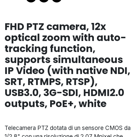
FHD PTZ camera, 12x
optical zoom with auto-
tracking function,
supports simultaneous
IP Video (with native NDI,
SRT, RTMPS, RTSP),
USB3.0, 3G-SDI, HDMI2.0
outputs, PoE+, white
Telecamera PTZ dotata di un sensore CMOS da
1/2,8" con una risoluzione di 2,07 Mpixel che