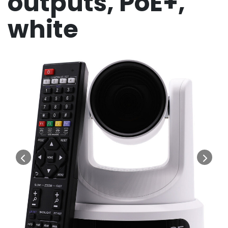
outputs, PoE+,
white