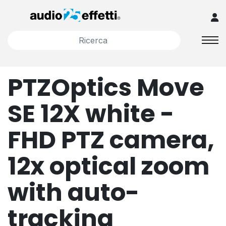
PTZOptics Move
SE 12X white -
FHD PTZ camera,
12x optical zoom
with auto-
tracking