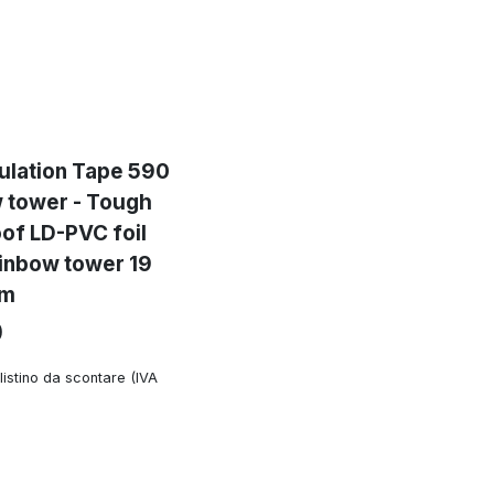
ulation Tape 590
 tower - Tough
oof LD-PVC foil
ainbow tower 19
 m
0
listino da scontare (IVA