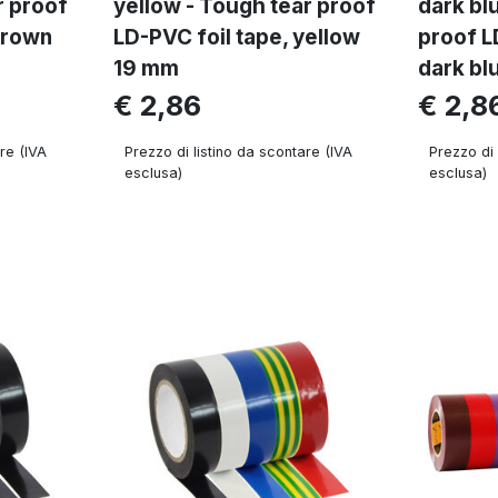
r proof
yellow - Tough tear proof
dark bl
brown
LD-PVC foil tape, yellow
proof L
19 mm
dark bl
€ 2,86
€ 2,8
re (IVA
Prezzo di listino da scontare (IVA
Prezzo di 
esclusa)
esclusa)