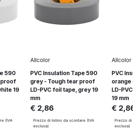
Allcolor
Allcolor
pe 590
PVC Insulation Tape 590
PVC Ins
 proof
grey - Tough tear proof
orange 
white 19
LD-PVC foil tape, grey 19
LD-PVC 
mm
19 mm
€ 2,86
€ 2,8
re (IVA
Prezzo di listino da scontare (IVA
Prezzo di 
esclusa)
esclusa)