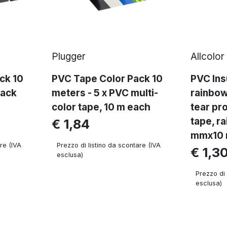
Plugger
Allcolor
ck 10
PVC Tape Color Pack 10
PVC Ins
lack
meters - 5 x PVC multi-
rainbow
color tape, 10 m each
tear pr
tape, r
€ 1,84
mmx10
re (IVA
Prezzo di listino da scontare (IVA
€ 1,3
esclusa)
Prezzo di 
esclusa)