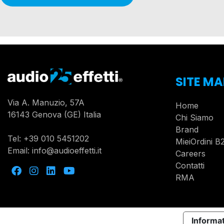
SITE MA
Via A. Manuzio, 57A
Home
16143 Genova (GE) Italia
Chi Siamo
Brand
Tel:
+39 010 5451202
MieiOrdini B
Email:
info@audioeffetti.it
Careers
Contatti
RMA
Informat