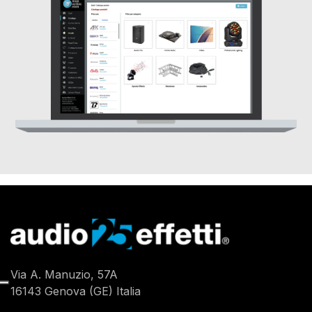
Via A. Manuzio, 57A
16143 Genova (GE) Italia