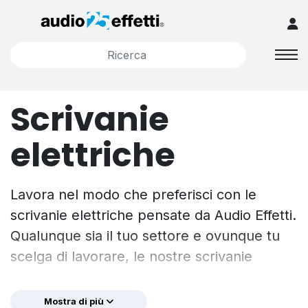
Scrivanie
elettriche
Lavora nel modo che preferisci con le
scrivanie elettriche pensate da Audio Effetti.
Qualunque sia il tuo settore e ovunque tu
scelga di lavorare, le nostre scrivanie
elettriche regolabili sapranno rispondere
alle tue esigenze.
Mostra di più