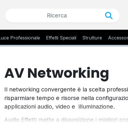
Luce Professionale
Effetti Speciali
Strutture
Accessor
AV Networking
Il networking convergente è la scelta professi
risparmiare tempo e risorse nella configurazi
applicazioni audio, video e illuminazione.
Audio Effetti mette a disposizione i migliori pr