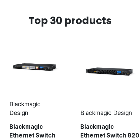
connessioni sono stabili, veloci e sicure.
E non ultima la ridondanza che garantisce all'a
Top 30 products
una connessione sicura, stabile e continuativa
o interrompersi, quella ridondante prende aut
pochi millisecondi.
Alcuni esempi di applicazioni: musica dal vivo 
address (PA), progetti itineranti televisivi e radi
sportivi, musei, parchi tematici, teatri, centri 
trasmissione multimediale, radio e televisione,
Blackmagic
Design
Blackmagic Design
Blackmagic
Blackmagic
Ethernet Switch
Ethernet Switch 820