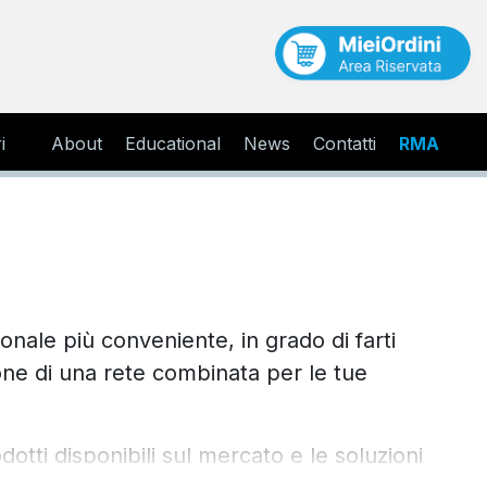
i
About
Educational
News
Contatti
RMA
onale più conveniente, in grado di farti
one di una rete combinata per le tue
odotti disponibili sul mercato e le soluzioni