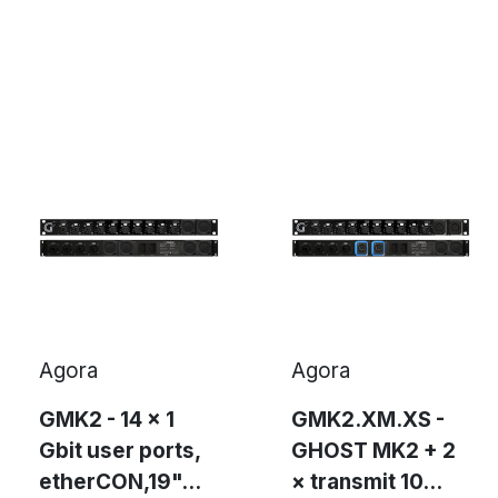
rchitettura dell'intero sistema la sicurezza di
. Se una qualsiasi connessione dovesse fallire
omaticamente il controllo del segnale in
e tournée, trasmissioni in diretta, public
ofonici, installazioni fisse, stadi e impianti
congressuali, trasmissione e studi televisivi,
 OB Van, centri di raccolta dati.
Agora
Agora
GMK2 - 14 × 1
GMK2.XM.XS -
Gbit user ports,
GHOST MK2 + 2
etherCON,19"...
× transmit 10...