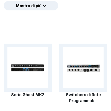
digitali in rete per l'industria dal vivo e dell'i
Mostra di più
L'intrattenimento dal vivo, le installazioni fi
di più su sistemi digitali implementando il mond
degli operatori incontrano così la flessibilità,
l'utilizzo di questi nuovi sistemi di networking.
Queste unità forniscono una piattaforma multi
semplificato reti complesse senza bisogno di 
telecomunicazioni e delle reti.
Le unità hardware si integrano perfettamente 
consente un'interconnessione rapida e una conf
rete. Grazie alla gestione remota dei dispositiv
luci attraverso il sistema RDM.
Serie Ghost MK2
Switchers di Rete
Programmabili
Le unità rack sono dotate di connettori ether