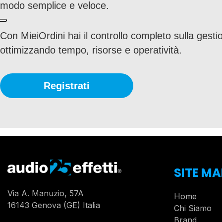
modo semplice e veloce.
Con MieiOrdini hai il controllo completo sulla gestio
ottimizzando tempo, risorse e operatività.
Registrati
SITE MA
Via A. Manuzio, 57A
Home
16143 Genova (GE) Italia
Chi Siamo
Brand