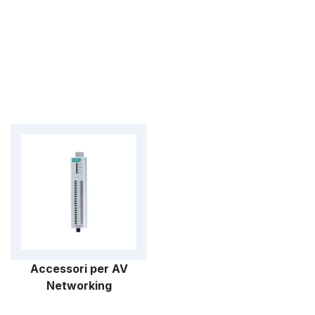
ntrattenimento.
sse e l'industria audiovisiva convergono sempre
o dell'IP. Le esigenze degli utenti finali e
 la sicurezza ed il risparmio di tempo con
servizio per creare e gestire in modo
particolari conoscenze della tecnologia delle
con l'interfaccia software dedicata che
igurazione intuitiva delle architetture di
i è possibile interagire con le attrezzature
Accessori per AV
Networking
CON, opticalCON o FiberFox grazie a cui le