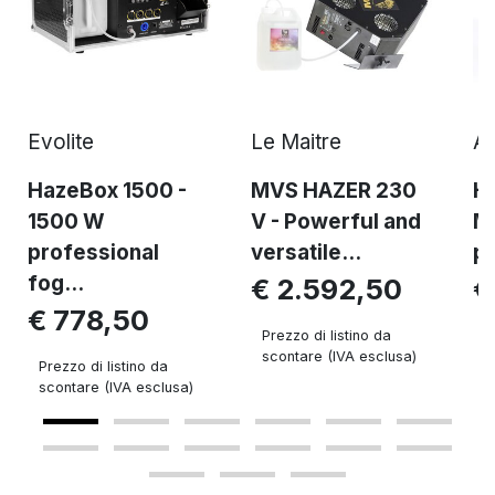
Evolite
Le Maitre
An
HazeBox 1500 -
MVS HAZER 230
H
1500 W
V - Powerful and
M
professional
versatile...
pr
fog...
€ 2.592,50
€
€ 778,50
Prezzo di listino da
P
scontare (IVA esclusa)
s
Prezzo di listino da
scontare (IVA esclusa)