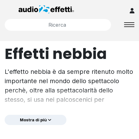
Effetti nebbia
L'effetto nebbia è da sempre ritenuto molto
importante nel mondo dello spettacolo
perchè, oltre alla spettacolarità dello
stesso, si usa nei palcoscenici per
valorizzare i fasci luminosi che altrimenti
non si vedrebbero con la stessa intensità e
Mostra di più
definizione. Le macchine per produrre
questo effetto funzionano sostanzialmente