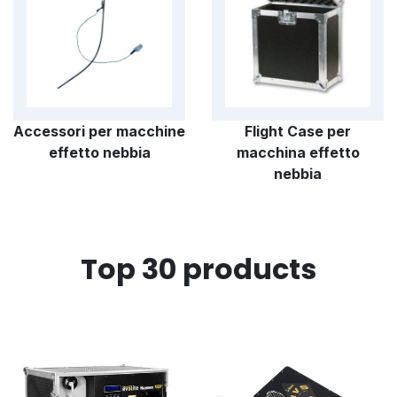
remoto e via DMX ma sempre e comunque
in grado di garantire qualità assoluta e
soprattutto un altissimo grado di sicurezza.
Accessori per macchine
Flight Case per
effetto nebbia
macchina effetto
nebbia
Top 30 products