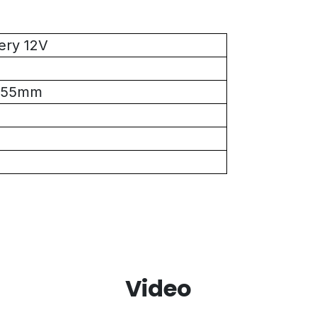
ery 12V
 155mm
Video