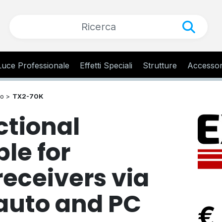
Luce Professionale
Effetti Speciali
Strutture
Accessor
ro >
TX2-70K
ctional
le for
receivers via
 auto and PC
€