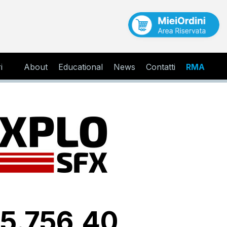
i
About
Educational
News
Contatti
RMA
 5.756,40