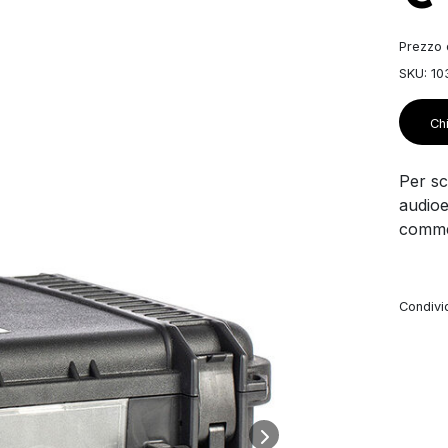
Prezzo d
SKU: 10
Chi
Per sco
audioe
commer
Condivid