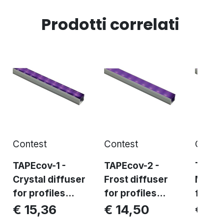
Prodotti correlati
Contest
Contest
Conte
TAPEcov-1 -
TAPEcov-2 -
TAPEc
Crystal diffuser
Frost diffuser
Milk 
for profiles...
for profiles...
for pr
€ 15,36
€ 14,50
€ 1