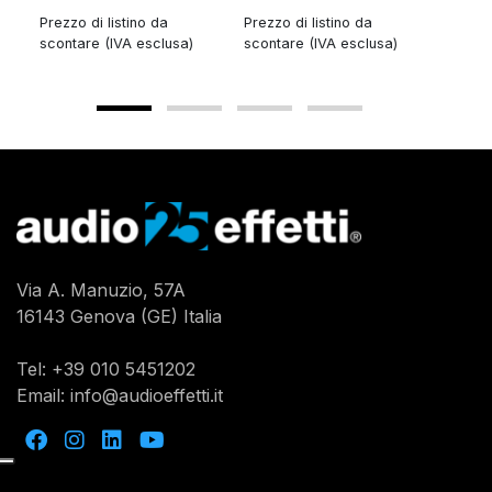
Prezzo di listino da
Prezzo di listino da
Prezzo 
scontare (IVA esclusa)
scontare (IVA esclusa)
sconta
Via A. Manuzio, 57A
16143 Genova (GE) Italia
Tel:
+39 010 5451202
Email:
info@audioeffetti.it