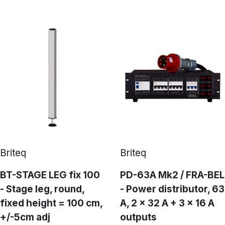
Briteq
Briteq
BT-STAGE LEG fix 100
PD-63A Mk2 / FRA-BEL
- Stage leg, round,
- Power distributor, 63
fixed height = 100 cm,
A, 2 x 32 A + 3 x 16 A
+/-5cm adj
outputs