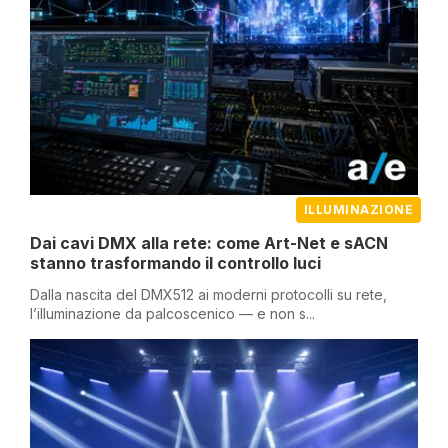
ILLUMINAZIONE
Dai cavi DMX alla rete: come Art-Net e sACN
stanno trasformando il controllo luci
Dalla nascita del DMX512 ai moderni protocolli su rete,
l’illuminazione da palcoscenico — e non s...