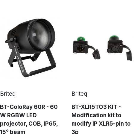
Briteq
Briteq
BT-ColoRay 60R - 60
BT-XLR5TO3 KIT -
W RGBW LED
Modification kit to
projector, COB, IP65,
modify IP XLR5-pin to
15° beam
3p