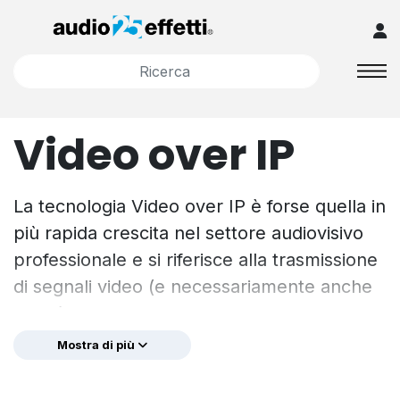
Video over IP
La tecnologia Video over IP è forse quella in
più rapida crescita nel settore audiovisivo
professionale e si riferisce alla trasmissione
di segnali video (e necessariamente anche
audio) + segnali di controllo su
un’infrastruttura di rete standard, WAN,
Mostra di più
LAN, Internet e Wi-Fi. Questo approccio
rappresenta un’alternativa all’utilizzo di cavi