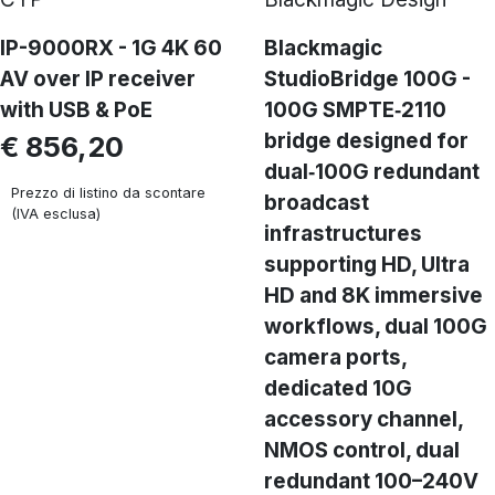
IP-9000RX - 1G 4K 60
Blackmagic
AV over IP receiver
StudioBridge 100G -
with USB & PoE
100G SMPTE‑2110
bridge designed for
€ 856,20
dual‑100G redundant
Prezzo di listino da scontare
broadcast
(IVA esclusa)
infrastructures
supporting HD, Ultra
HD and 8K immersive
workflows, dual 100G
camera ports,
dedicated 10G
accessory channel,
NMOS control, dual
redundant 100–240V