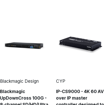
Blackmagic Design
CYP
Blackmagic
IP-CS9000 - 4K 60 AV
UpDownCross 100G -
over IP master
8‑channel SD/HD/Ultra
controller designed to