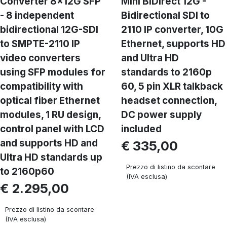
Converter 8x12G SFP
Mini BiDirect 12G -
- 8 independent
Bidirectional SDI to
bidirectional 12G-SDI
2110 IP converter, 10G
to SMPTE-2110 IP
Ethernet, supports HD
video converters
and Ultra HD
using SFP modules for
standards to 2160p
compatibility with
60, 5 pin XLR talkback
optical fiber Ethernet
headset connection,
modules, 1 RU design,
DC power supply
control panel with LCD
included
and supports HD and
€ 335,00
Ultra HD standards up
Prezzo di listino da scontare
to 2160p60
(IVA esclusa)
€ 2.295,00
Prezzo di listino da scontare
(IVA esclusa)