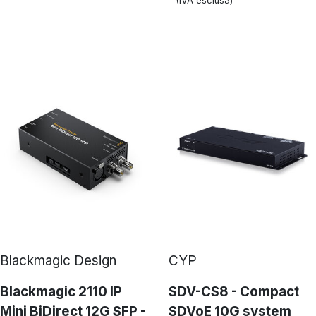
(IVA esclusa)
Blackmagic Design
CYP
Blackmagic 2110 IP
SDV-CS8 - Compact
Mini BiDirect 12G SFP -
SDVoE 10G system