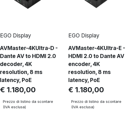
Riassumendo, l’infrastruttura Video over IP
offre flessibilità, scalabilità e possibilità di
distribuzione avanzate rispetto ai tradizionali
collegamenti AV. I prodotti che si basano su
EGO Display
EGO Display
questa tecnologia consentono di superare
AVMaster-4KUltra-D -
AVMaster-4KUltra-E -
le limitazioni di distanza e semplificano la
Dante AV to HDMI 2.0
HDMI 2.0 to Dante AV
gestione dei segnali AV su reti standard.
decoder, 4K
encoder, 4K
resolution, 8 ms
resolution, 8 ms
latency, PoE
latency, PoE
€ 1.180,00
€ 1.180,00
Prezzo di listino da scontare
Prezzo di listino da scontare
(IVA esclusa)
(IVA esclusa)