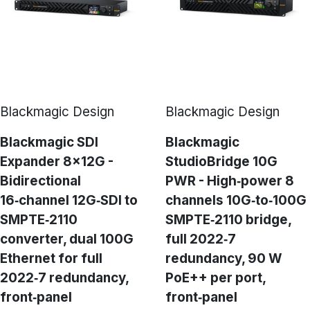
Blackmagic Design
Blackmagic Design
Blackmagic SDI
Blackmagic
Expander 8x12G -
StudioBridge 10G
Bidirectional
PWR - High‑power 8
16‑channel 12G‑SDI to
channels 10G‑to‑100G
SMPTE‑2110
SMPTE‑2110 bridge,
converter, dual 100G
full 2022‑7
Ethernet for full
redundancy, 90 W
2022‑7 redundancy,
PoE++ per port,
front‑panel
front‑panel