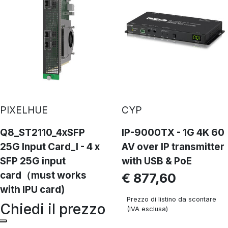
PIXELHUE
CYP
Q8_ST2110_4xSFP
IP-9000TX - 1G 4K 60
25G Input Card_I - 4 x
AV over IP transmitter
SFP 25G input
with USB & PoE
card（must works
€ 877,60
with IPU card)
Prezzo di listino da scontare
Chiedi il prezzo
(IVA esclusa)