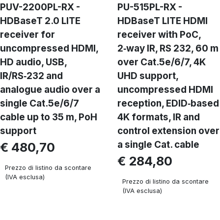
PUV-2200PL-RX -
PU-515PL-RX -
HDBaseT 2.0 LITE
HDBaseT LITE HDMI
receiver for
receiver with PoC,
uncompressed HDMI,
2‑way IR, RS 232, 60 m
HD audio, USB,
over Cat.5e/6/7, 4K
IR/RS‑232 and
UHD support,
analogue audio over a
uncompressed HDMI
single Cat.5e/6/7
reception, EDID‑based
cable up to 35 m, PoH
4K formats, IR and
support
control extension over
a single Cat. cable
€ 480,70
€ 284,80
Prezzo di listino da scontare
(IVA esclusa)
Prezzo di listino da scontare
(IVA esclusa)