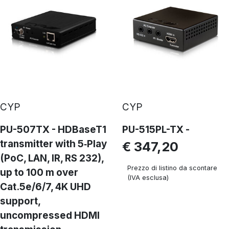
CYP
CYP
PU-507TX - HDBaseT1
PU-515PL-TX -
transmitter with 5‑Play
€ 347,20
(PoC, LAN, IR, RS 232),
Prezzo di listino da scontare
up to 100 m over
(IVA esclusa)
Cat.5e/6/7, 4K UHD
support,
uncompressed HDMI