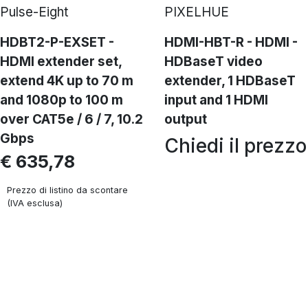
Pulse-Eight
PIXELHUE
HDBT2-P-EXSET -
HDMI-HBT-R - HDMI -
HDMI extender set,
HDBaseT video
extend 4K up to 70 m
extender, 1 HDBaseT
and 1080p to 100 m
input and 1 HDMI
over CAT5e / 6 / 7, 10.2
output
Gbps
Chiedi il prezzo
€ 635,78
Prezzo di listino da scontare
(IVA esclusa)