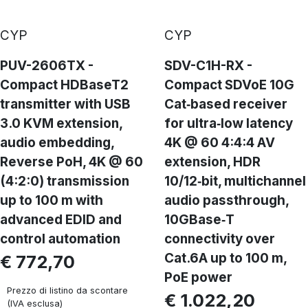
CYP
CYP
PUV-2606TX -
SDV-C1H-RX -
Compact HDBaseT2
Compact SDVoE 10G
transmitter with USB
Cat‑based receiver
3.0 KVM extension,
for ultra‑low latency
audio embedding,
4K @ 60 4:4:4 AV
Reverse PoH, 4K @ 60
extension, HDR
(4:2:0) transmission
10/12‑bit, multichannel
up to 100 m with
audio passthrough,
advanced EDID and
10GBase‑T
control automation
connectivity over
Cat.6A up to 100 m,
€ 772,70
PoE power
Prezzo di listino da scontare
€ 1.022,20
(IVA esclusa)