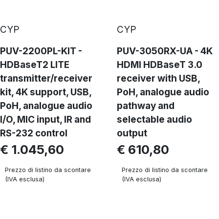
CYP
CYP
PUV-2200PL-KIT -
PUV-3050RX-UA - 4K
HDBaseT2 LITE
HDMI HDBaseT 3.0
transmitter/receiver
receiver with USB,
kit, 4K support, USB,
PoH, analogue audio
PoH, analogue audio
pathway and
I/O, MIC input, IR and
selectable audio
RS-232 control
output
€ 1.045,60
€ 610,80
Prezzo di listino da scontare
Prezzo di listino da scontare
(IVA esclusa)
(IVA esclusa)