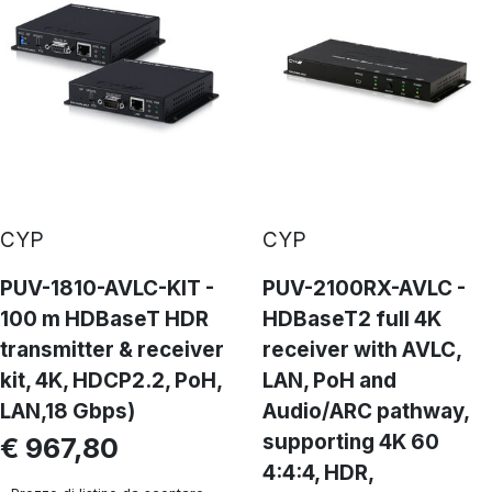
CYP
CYP
PUV-1810-AVLC-KIT -
PUV-2100RX-AVLC -
100 m HDBaseT HDR
HDBaseT2 full 4K
transmitter & receiver
receiver with AVLC,
kit, 4K, HDCP2.2, PoH,
LAN, PoH and
LAN,18 Gbps)
Audio/ARC pathway,
supporting 4K 60
€ 967,80
4:4:4, HDR,