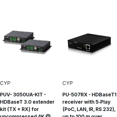
CYP
CYP
PUV- 3050UA-KIT -
PU-507RX - HDBaseT1
HDBaseT 3.0 extender
receiver with 5‑Play
kit (TX + RX) for
(PoC, LAN, IR, RS 232),
uncompressed 4K @
up to 100 m over