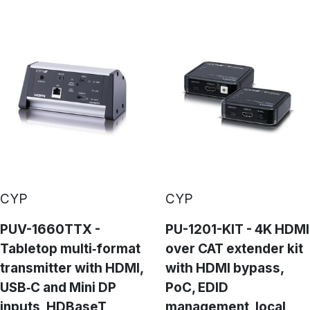
CYP
CYP
PUV-1660TTX -
PU-1201-KIT - 4K HDMI
Tabletop multi‑format
over CAT extender kit
transmitter with HDMI,
with HDMI bypass,
USB‑C and Mini DP
PoC, EDID
inputs, HDBaseT
management, local