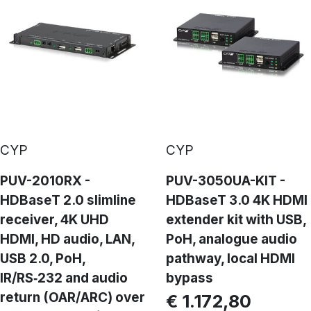
CYP
CYP
PUV-2010RX -
PUV-3050UA-KIT -
HDBaseT 2.0 slimline
HDBaseT 3.0 4K HDMI
receiver, 4K UHD
extender kit with USB,
HDMI, HD audio, LAN,
PoH, analogue audio
USB 2.0, PoH,
pathway, local HDMI
IR/RS‑232 and audio
bypass
return (OAR/ARC) over
€ 1.172,80