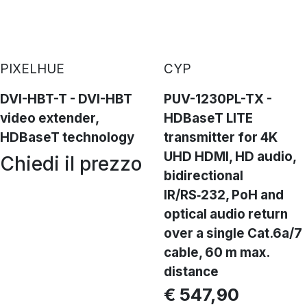
PIXELHUE
CYP
DVI-HBT-T - DVI-HBT
PUV-1230PL-TX -
video extender,
HDBaseT LITE
HDBaseT technology
transmitter for 4K
UHD HDMI, HD audio,
Chiedi il prezzo
bidirectional
IR/RS‑232, PoH and
optical audio return
over a single Cat.6a/7
cable, 60 m max.
distance
€ 547,90