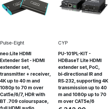
4K, è garantita su lunghe distanze. Inoltre,
la compatibilità HDCP ed EDID garantiscono
una trasmissione ottimale del segnale fra la
sorgente e destinazione con
supporto HDBaseT.
Pulse-Eight
CYP
neo:Lite HDMI
PU-101PL-KIT -
Extender Set - HDMI
HDBaseT Lite HDMI
extender set,
extender set, PoC,
transmitter + receiver,
bi‑directional IR and
4K up to 40 m and
RS‑232, supporting 4K
1080p to 70 m over
transmission up to 40
Cat5e/6/7, HDR with
m and 1080p up to 70
BT .709 colourspace,
m over CAT5e/6
full HDMI audio