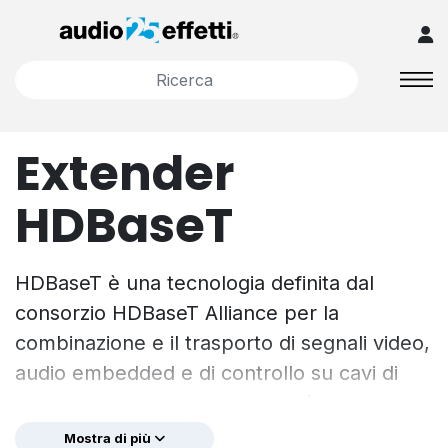
Extender
HDBaseT
HDBaseT è una tecnologia definita dal
consorzio HDBaseT Alliance per la
combinazione e il trasporto di segnali video,
audio embedded e di controllo su cavi di
tipo CATx. Garantisce flessibilità di
trasmissione di segnali AV provenienti da
Mostra di più