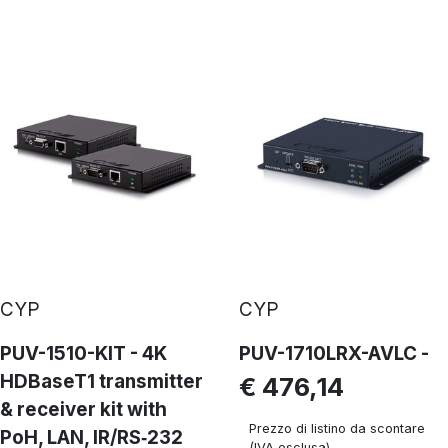
CYP
CYP
PUV-1510-KIT - 4K
PUV-1710LRX-AVLC -
HDBaseT1 transmitter
€ 476,14
& receiver kit with
Prezzo di listino da scontare
PoH, LAN, IR/RS‑232
(IVA esclusa)